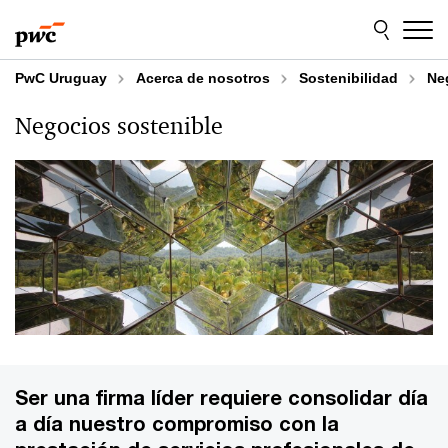
Skip
Skip
to
to
content
footer
PwC Uruguay
Acerca de nosotros
Sostenibilidad
Ne
Negocios sostenible
Ser una firma líder requiere consolidar día
a día nuestro compromiso con la