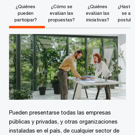
¿Quiénes
¿Cómo se
¿Quiénes
¿Hasta 
pueden
evalúan las
evalúan las
se ac
participar?
propuestas?
iniciativas?
postula
Pueden presentarse todas las empresas
públicas y privadas, y otras organizaciones
instaladas en el país, de cualquier sector de