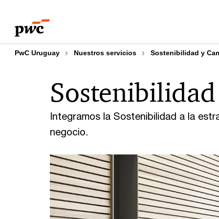
Skip
Skip
to
to
content
footer
PwC Uruguay
Nuestros servicios
Sostenibilidad y Ca
Sostenibilida
Integramos la Sostenibilidad a la estrat
negocio.