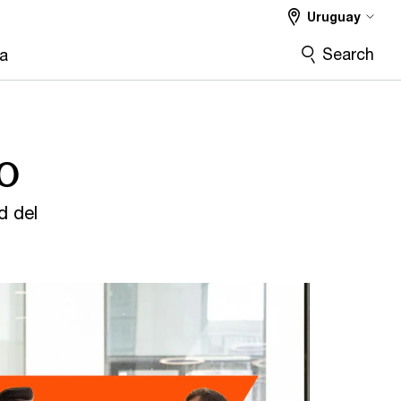
Uruguay
Search
ra
o
d del