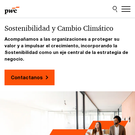
Skip
Skip
to
to
content
footer
PwC
Sostenibilidad y Cambio Climático
Uruguay
Acompañamos a las organizaciones a proteger su
-
valor y a impulsar el crecimiento, incorporando la
Construimos
Sostenibilidad como un eje central de la estrategia de
relaciones
negocio.
y
creamos
Contactanos
valor