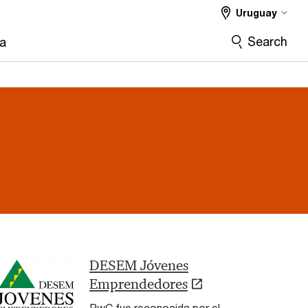
Uruguay
Search
ra
< Atrás
DESEM Jóvenes
Emprendedores
PwC fue reconocida por el