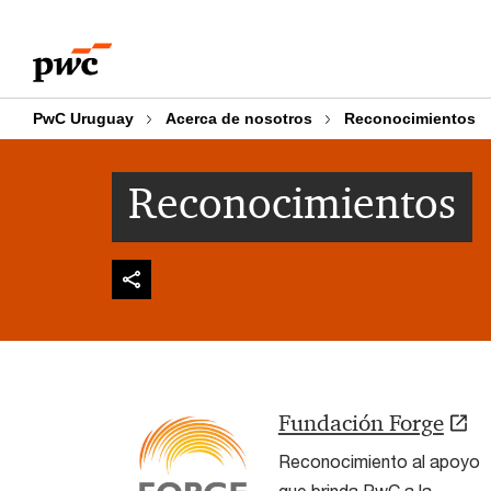
Skip
Skip
to
to
content
footer
PwC Uruguay
Acerca de nosotros
Reconocimientos
Reconocimientos
Fundación Forge
Reconocimiento al apoyo
que brinda PwC a la