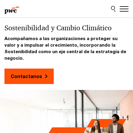
Skip
Skip
to
to
content
footer
PwC
Sostenibilidad y Cambio Climático
Uruguay
Acompañamos a las organizaciones a proteger su
-
valor y a impulsar el crecimiento, incorporando la
Construimos
Sostenibilidad como un eje central de la estrategia de
relaciones
negocio.
y
creamos
Contactanos
valor