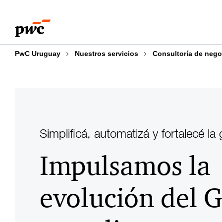
Skip
Skip
to
to
content
footer
PwC Uruguay
Nuestros servicios
Consultoría de nego
Simplificá, automatizá y fortalecé l
Impulsamos la
evolución del 