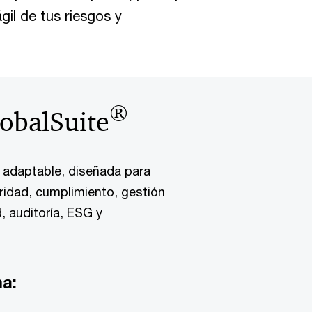
il de tus riesgos y
®
obalSuite
y adaptable, diseñada para
uridad, cumplimiento, gestión
, auditoría, ESG y
ma: