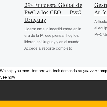
29ª Encuesta Global de
Gest
PwC a los CEO — PwC
Artíc
Uruguay
Artícul
el equ
Liderar ante la incertidumbre en la
PwC Ur
era de la IA: qué piensan hoy los
líderes en Uruguay y en el mundo.
Accedé al reporte completo.
We help you meet tomorrow’s tech demands
so you can
compe
See how