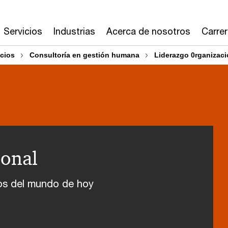
Servicios
Industrias
Acerca de nosotros
Carre
cios
Consultoría en gestión humana
Liderazgo 0rganizaci
ional
íos del mundo de hoy