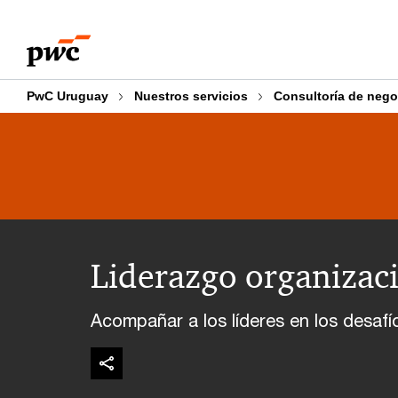
Skip
Skip
to
to
content
footer
PwC Uruguay
Nuestros servicios
Consultoría de nego
Liderazgo organizac
Acompañar a los líderes en los desaf