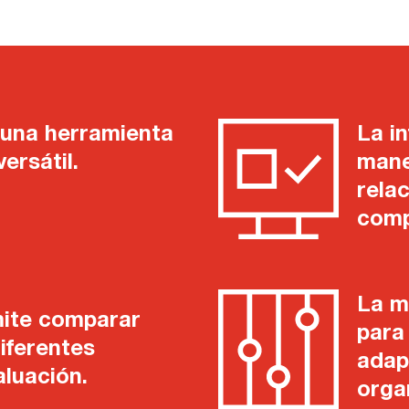
una herramienta
La i
ersátil.
mane
rela
comp
La m
mite comparar
para
iferentes
adap
aluación.
orga