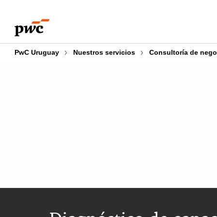
Skip
Skip
to
to
content
footer
PwC Uruguay
Nuestros servicios
Consultoría de nego