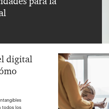
idades para la
al
l digital
cómo
intangibles
n todos los