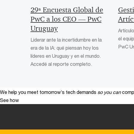
29ª Encuesta Global de
Gest
PwC a los CEO — PwC
Artíc
Uruguay
Artícul
el equ
Liderar ante la incertidumbre en la
PwC Ur
era de la IA: qué piensan hoy los
líderes en Uruguay y en el mundo.
Accedé al reporte completo.
We help you meet tomorrow’s tech demands
so you can
compe
See how