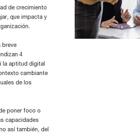
dad de crecimiento
ar, que impacta y
rganización.
n breve
undizan 4
la aptitud digital
 contexto cambiante
tuales de los
de poner foco o
 las capacidades
omo así también, del