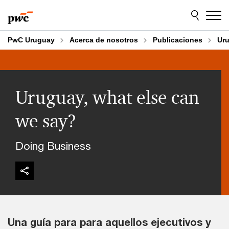
Skip
Skip
to
to
content
footer
PwC Uruguay
Acerca de nosotros
Publicaciones
Uru
Uruguay, what else can
we say?
Doing Business
Una guía para para aquellos ejecutivos y