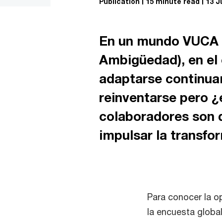
Publication
15 minute read
13 J
En un mundo VUCA (V
Ambigüedad), en el 
adaptarse continuam
reinventarse pero 
colaboradores son q
impulsar la transfo
Para conocer la o
la encuesta globa