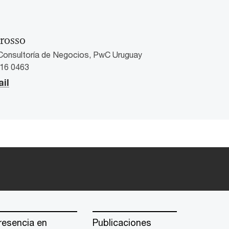
rosso
 Consultoría de Negocios, PwC Uruguay
916 0463
il
resencia en
Publicaciones