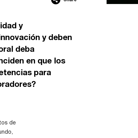
idad y
 innovación y deben
oral deba
ciden en que los
etencias para
boradores?
tos de
undo,