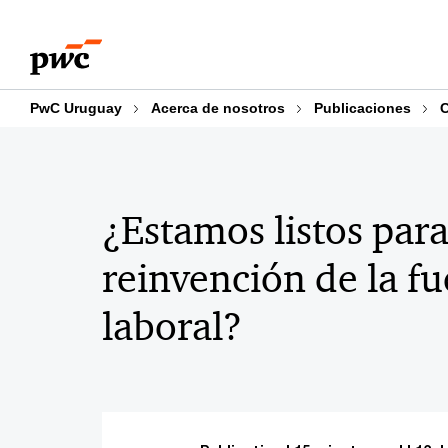
Skip
Skip
to
to
content
footer
PwC Uruguay
Acerca de nosotros
Publicaciones
C
¿Estamos listos para
reinvención de la fu
laboral?