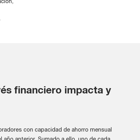
ación,
.
s financiero impacta y
boradores con capacidad de ahorro mensual
 año anterior. Sumado a ello, uno de cada