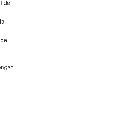
l de
la
 de
pongan