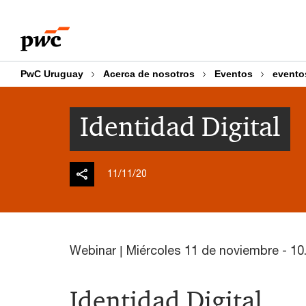
Skip
Skip
to
to
content
footer
PwC Uruguay
Acerca de nosotros
Eventos
evento
Identidad Digital
11/11/20
Webinar | Miércoles 11 de noviembre - 10.
Identidad Digital