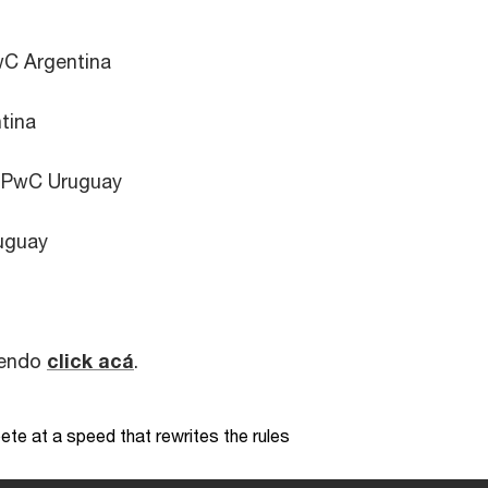
wC Argentina
tina
e PwC Uruguay
uguay
iendo
click acá
.
te at a speed that rewrites the rules