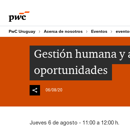
Skip
Skip
to
to
content
footer
PwC Uruguay
Acerca de nosotros
Eventos
evento
Gestión humana y a
oportunidades
06/08/20
Jueves 6 de agosto - 11:00 a 12:00 h.