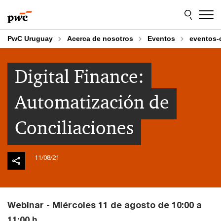
Skip
Skip
to
to
content
footer
PwC Uruguay
Acerca de nosotros
Eventos
eventos-
Digital Finance:
Automatización de
Conciliaciones
11/08/21
Webinar - Miércoles 11 de agosto de 10:00 a
11:00 h