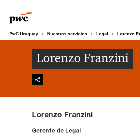
Skip
Skip
to
to
content
footer
PwC Uruguay
Nuestros servicios
Legal
Lorenzo F
Lorenzo Franzini
Lorenzo Franzini
Gerente de Legal