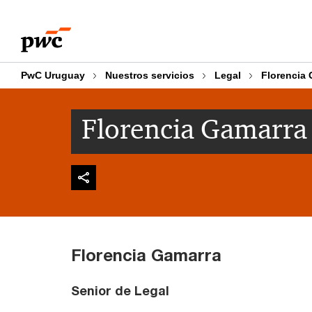
Skip
Skip
to
to
content
footer
PwC Uruguay
Nuestros servicios
Legal
Florencia
Florencia Gamarra
Florencia Gamarra
Senior de Legal