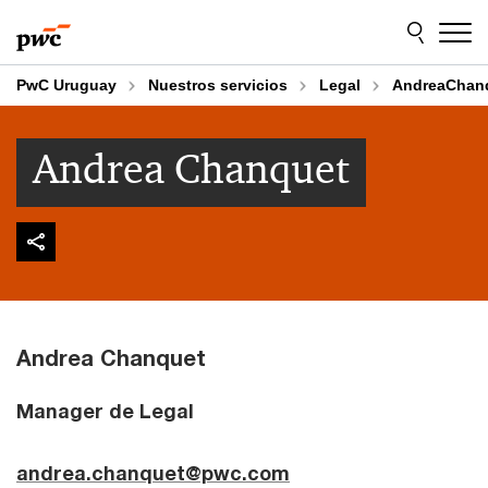
Skip
Skip
to
to
content
footer
PwC Uruguay
Nuestros servicios
Legal
AndreaChan
Andrea Chanquet
Andrea Chanquet
Manager de Legal
andrea.chanquet@pwc.com