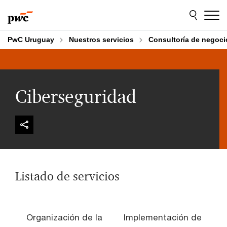
Skip
Skip
to
to
content
footer
PwC Uruguay
Nuestros servicios
Consultoría de negoci
Ciberseguridad
Listado de servicios
Organización de la
Implementación de