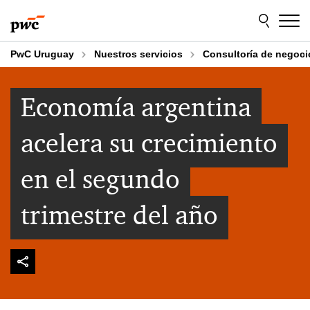
Skip
Skip
to
to
content
footer
PwC Uruguay
Nuestros servicios
Consultoría de negoci
Economía argentina
acelera su crecimiento
en el segundo
trimestre del año