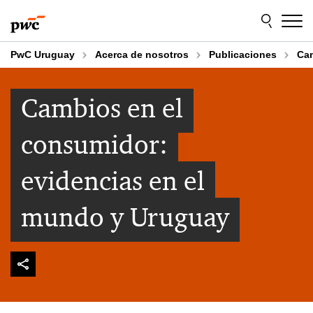
Skip
Skip
to
to
content
footer
PwC Uruguay
Acerca de nosotros
Publicaciones
Cam
Cambios en el
consumidor:
evidencias en el
mundo y Uruguay