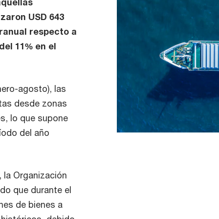
aquellas
lizaron USD 643
eranual respecto a
del 11% en el
ero-agosto), las
ntas desde zonas
es, lo que supone
íodo del año
 la Organización
do que durante el
nes de bienes a
 históricos, debido