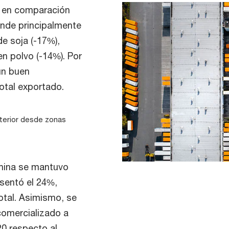
, en comparación
onde principalmente
e soja (-17%),
en polvo (-14%). Por
un buen
otal exportado.
xterior desde zonas
China se mantuvo
esentó el 24%,
otal. Asimismo, se
omercializado a
0 respecto al