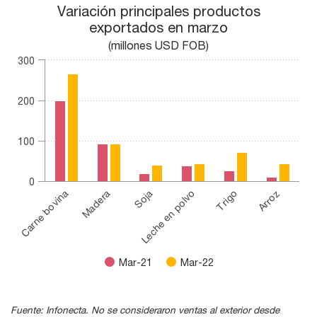
Variación principales productos exportados en marzo
Variación principales productos
exportados en marzo
Bar chart with 2 data series.
(millones USD FOB)
(millones USD FOB)
The chart has 1 X axis displaying categories.
300
The chart has 1 Y axis displaying values. Range: 0 to 300.
200
100
0
Madera
Trigo
Soja
Arroz
Carne bovina
Leche en polvo
Mar-21
Mar-22
End of interactive chart.
Fuente: Infonecta. No se consideraron ventas al exterior desde