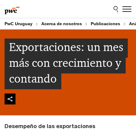
Skip
Skip
to
to
content
footer
PwC Uruguay
Acerca de nosotros
Publicaciones
An
Exportaciones: un mes
más con crecimiento y
contando
Desempeño de las exportaciones