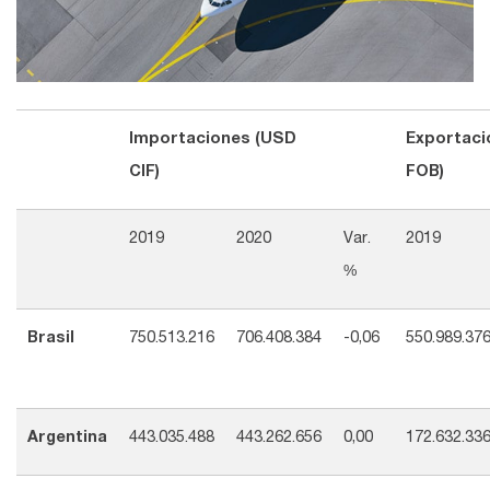
Importaciones (USD
Exportaci
CIF)
FOB)
2019
2020
Var.
2019
%
Brasil
750.513.216
706.408.384
-0,06
550.989.37
Argentina
443.035.488
443.262.656
0,00
172.632.33