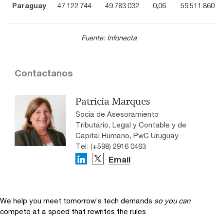
Paraguay
47.122.744
49.783.032
0,06
59.511.860
Fuente: Infonecta
Contactanos
Patricia Marques
Socia de Asesoramiento
Tributario, Legal y Contable y de
Capital Humano, PwC Uruguay
Tel: (+598) 2916 0463
Email
We help you meet tomorrow’s tech demands
so you can
compete at a speed that rewrites the rules