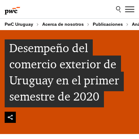
Skip
Skip
to
to
content
footer
PwC Uruguay
Acerca de nosotros
Publicaciones
An
Desempeño del
comercio exterior de
Uruguay en el primer
semestre de 2020