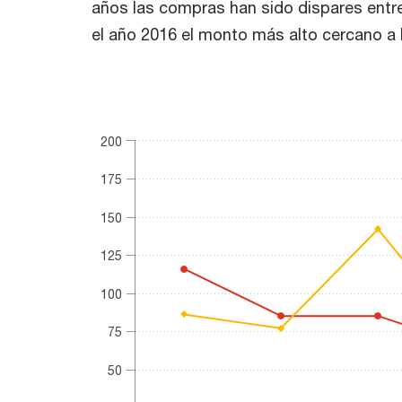
años las compras han sido dispares entre
el año 2016 el monto más alto cercano a 
Comercio de bienes con Reino Unido
Line chart with 2 lines.
200
(millones de USD)
The chart has 1 X axis displaying categories.
175
The chart has 1 Y axis displaying values. Range:
150
125
100
75
50