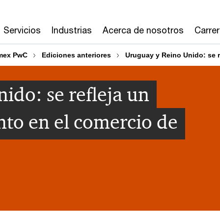
Servicios
Industrias
Acerca de nosotros
Carre
omex PwC
Ediciones anteriores
Uruguay y Reino Unido: se r
ido: se refleja un
to en el comercio de