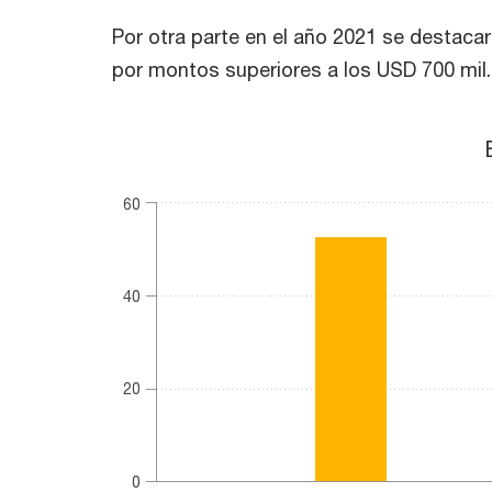
Por otra parte en el año 2021 se destaca
por montos superiores a los USD 700 mil.
Exportaciones uruguayas con destino Reino Uni
Bar chart with 2 data series.
60
(millones USD FOB)
The chart has 1 X axis displaying categories.
The chart has 1 Y axis displaying values. Range: 
40
20
0