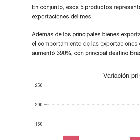
En conjunto, esos 5 productos represent
exportaciones del mes.
Además de los principales bienes export
el comportamiento de las exportaciones d
aumentó 390%, con principal destino Bras
Variación principales productos exportados en
Variación pr
Bar chart with 2 data series.
250
The chart has 1 X axis displaying categories.
The chart has 1 Y axis displaying values. Range:
200
150