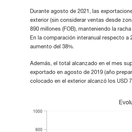
Durante agosto de 2021, las exportacion
exterior (sin considerar ventas desde zon
890 millones (FOB), manteniendo la racha 
En la comparación interanual respecto a 2
aumento del 38%.
Además, el total alcanzado en el mes su
exportado en agosto de 2019 (año prepa
colocado en el exterior alcanzó los USD 7
Evolución exportaciones uruguayas (millones d
Evol
Bar chart with 3 bars.
1000
The chart has 1 X axis displaying categories.
The chart has 1 Y axis displaying values. Range:
800