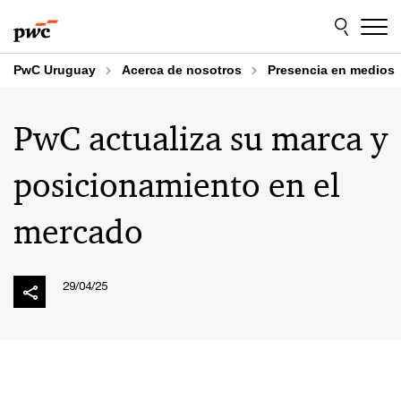
Skip
Skip
to
to
content
footer
PwC Uruguay
Acerca de nosotros
Presencia en medios
PwC actualiza su marca y
posicionamiento en el
mercado
29/04/25