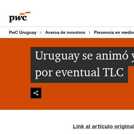
Skip
Skip
to
to
content
footer
PwC Uruguay
Acerca de nosotros
Presencia en medi
Uruguay se animó 
por eventual TLC
Link al artículo origin