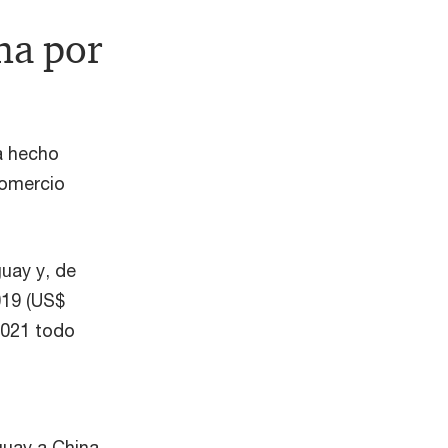
na por
a hecho
Comercio
uay y, de
019 (US$
2021 todo
guay a China