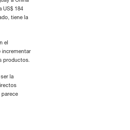
 a US$ 184
do, tiene la
n el
e incrementar
s productos.
ser la
irectos
, parece