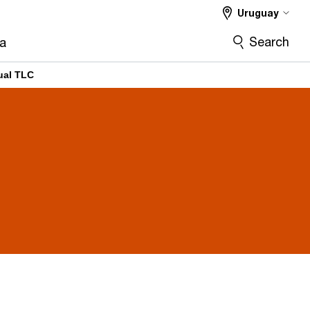
Uruguay
Search
ra
ual TLC