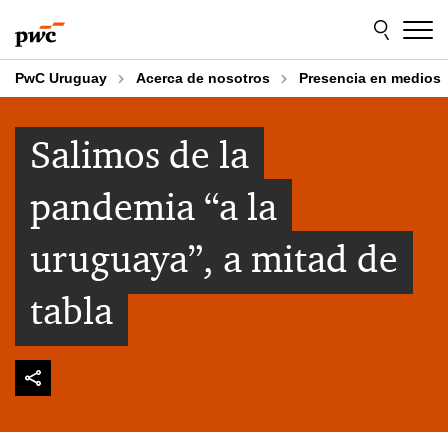
Skip
Skip
to
to
content
footer
PwC Uruguay
Acerca de nosotros
Presencia en medios
Salimos de la
pandemia “a la
uruguaya”, a mitad de
tabla