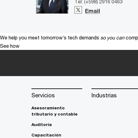
Tel: (+598) 2916 0463
Email
We help you meet tomorrow’s tech demands
so you can
compe
See how
Servicios
Industrias
Asesoramiento
tributario y contable
Auditoría
Capacitación