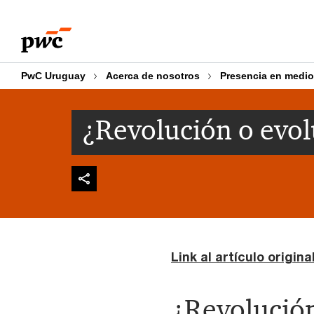
Skip
Skip
to
to
content
footer
PwC Uruguay
Acerca de nosotros
Presencia en medi
¿Revolución o evolu
Link al artículo origin
¿Revolución