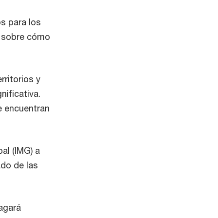
s para los
s) sobre cómo
ritorios y
nificativa.
e encuentran
al (IMG) a
ado de las
pagará