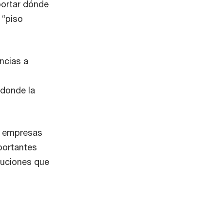
portar dónde
 “piso
ncias a
 donde la
ué empresas
mportantes
luciones que