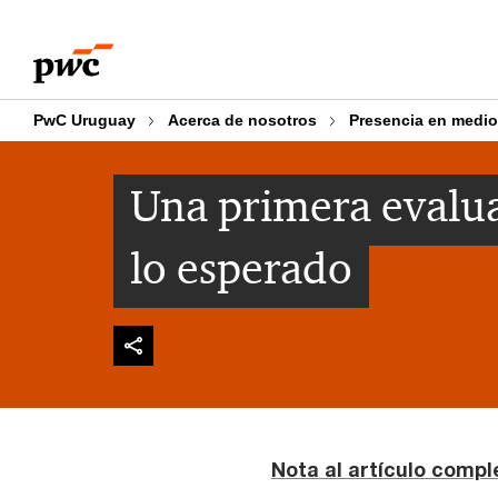
Skip
Skip
to
to
content
footer
PwC Uruguay
Acerca de nosotros
Presencia en medi
Una primera evalua
lo esperado
Nota al artículo compl