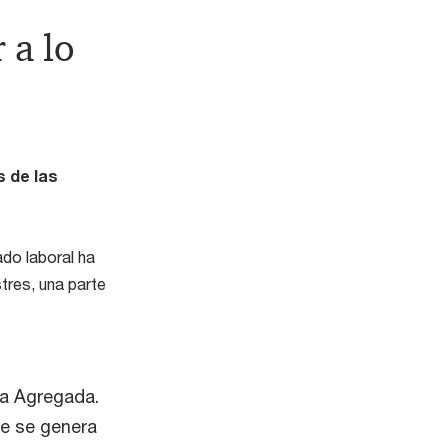
 a lo
s de las
do laboral ha
tres, una parte
da Agregada.
ue se genera