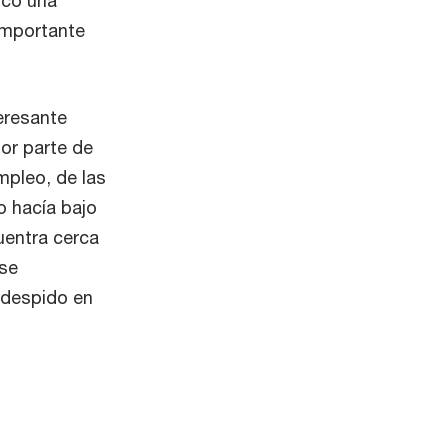
 importante
teresante
por parte de
mpleo, de las
o hacía bajo
uentra cerca
 se
 despido en