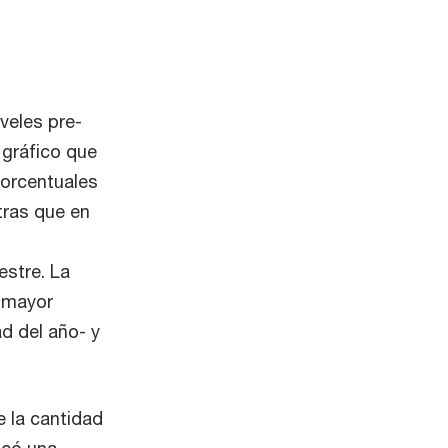
veles pre-
 gráfico que
porcentuales
tras que en
stre. La
n mayor
d del año- y
e la cantidad
icó una