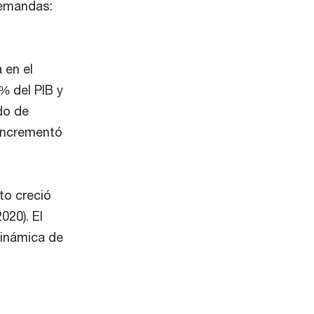
 demandas:
 en el
% del PIB y
do de
 incrementó
to creció
020). El
dinámica de