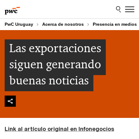
Skip
Skip
to
to
content
footer
PwC Uruguay
Acerca de nosotros
Presencia en medios
Las exportaciones
siguen generando
buenas noticias
Link al artículo original en Infonegocios