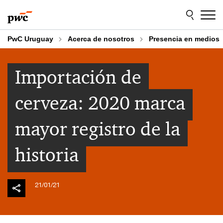
Skip
Skip
to
to
content
footer
PwC Uruguay
Acerca de nosotros
Presencia en medios
Importación de
cerveza: 2020 marca
mayor registro de la
historia
21/01/21