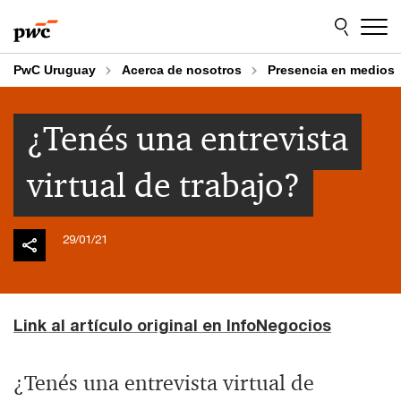
Skip
Skip
to
to
content
footer
PwC Uruguay
Acerca de nosotros
Presencia en medios
¿Tenés una entrevista
virtual de trabajo?
29/01/21
Link al artículo original en InfoNegocios
¿Tenés una entrevista virtual de