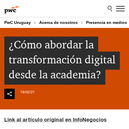
Skip
Skip
to
to
content
footer
PwC Uruguay
Acerca de nosotros
Presencia en medios
¿Cómo abordar la
transformación digital
desde la academia?
19/02/21
Link al artículo original en InfoNegocios