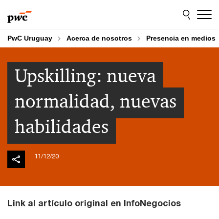
Skip
Skip
to
to
content
footer
PwC Uruguay
Acerca de nosotros
Presencia en medios
Upskilling: nueva
normalidad, nuevas
habilidades
11/12/20
Link al artículo original en InfoNegocios