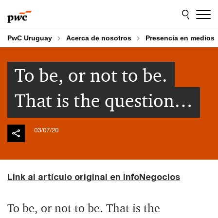
Skip
Skip
to
to
content
footer
PwC Uruguay
Acerca de nosotros
Presencia en medios
To be, or not to be.
That is the question…
03/07/20
Link al artículo original en InfoNegocios
To be, or not to be. That is the