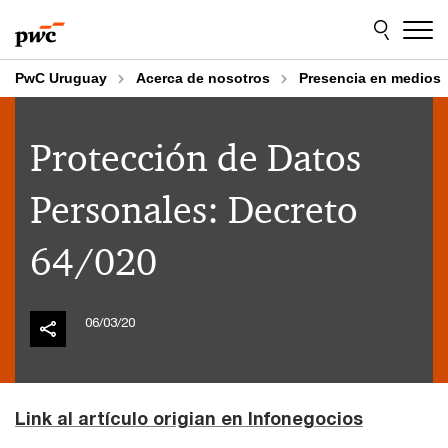
Skip
Skip
to
to
content
footer
PwC Uruguay
Acerca de nosotros
Presencia en medios
Protección de Datos
Personales: Decreto
64/020
06/03/20
Link al artículo origian en Infonegocios