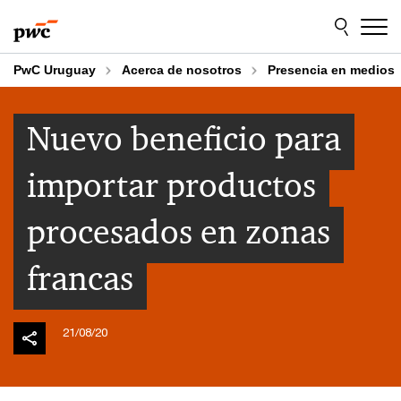
Skip
Skip
to
to
content
footer
PwC Uruguay
Acerca de nosotros
Presencia en medios
Nuevo beneficio para
importar productos
procesados en zonas
francas
21/08/20