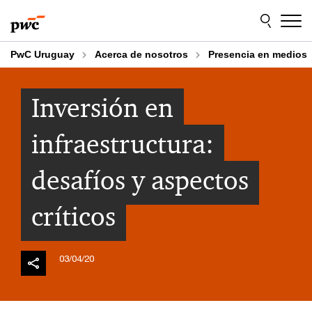
Skip
Skip
to
to
content
footer
PwC Uruguay
Acerca de nosotros
Presencia en medios
Inversión en
infraestructura:
desafíos y aspectos
críticos
03/04/20