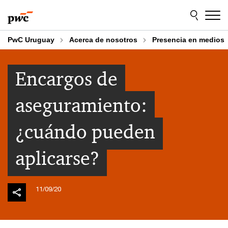
Skip
Skip
to
to
content
footer
PwC Uruguay
Acerca de nosotros
Presencia en medios
Encargos de
aseguramiento:
¿cuándo pueden
aplicarse?
11/09/20