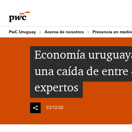
Skip
Skip
to
to
content
footer
PwC Uruguay
Acerca de nosotros
Presencia en medi
Economía uruguaya
una caída de entre
expertos
23/12/20