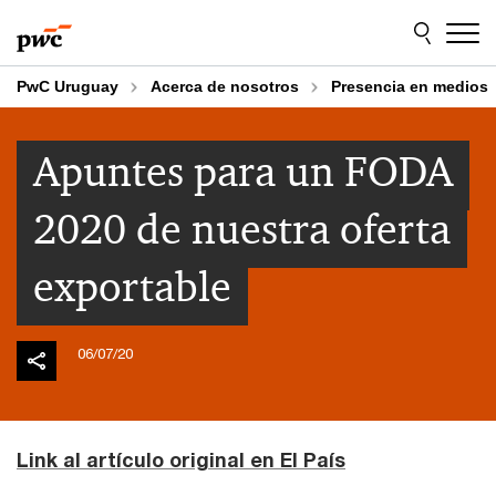
Skip
Skip
to
to
content
footer
PwC Uruguay
Acerca de nosotros
Presencia en medios
Apuntes para un FODA
2020 de nuestra oferta
exportable
06/07/20
Link al artículo original en El País