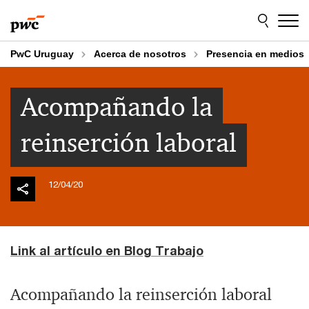
Skip
Skip
to
to
content
footer
PwC Uruguay
Acerca de nosotros
Presencia en medios
Acompañando la
reinserción laboral
12/04/20
Link al artículo en Blog Trabajo
Acompañando la reinserción laboral