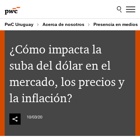
Skip
Skip
to
to
content
footer
PwC Uruguay
Acerca de nosotros
Presencia en medios
¿Cómo impacta la
suba del dólar en el
mercado, los precios y
la inflación?
10/03/20