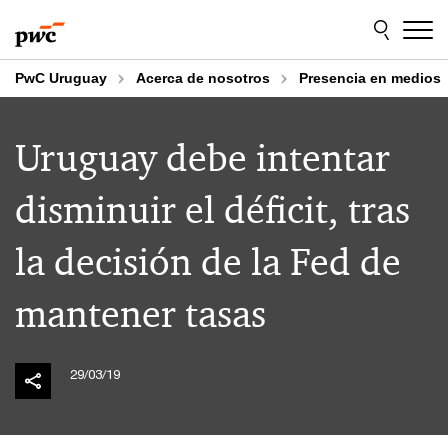
Skip
Skip
to
to
content
footer
PwC Uruguay
Acerca de nosotros
Presencia en medios
Uruguay debe intentar
disminuir el déficit, tras
la decisión de la Fed de
mantener tasas
29/03/19