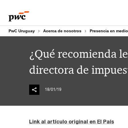
Skip
Skip
to
to
content
footer
PwC Uruguay
Acerca de nosotros
Presencia en medi
¿Qué recomienda lee
directora de impue
18/01/19
Link al artículo original en El País