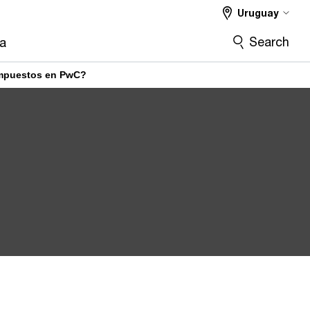
Uruguay
Search
ra
 impuestos en PwC?