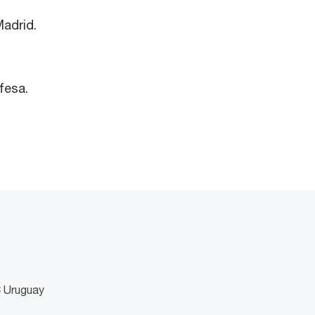
Madrid.
nfesa.
C Uruguay