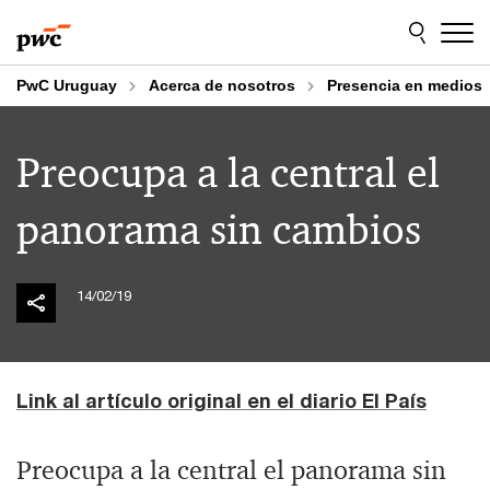
Skip
Skip
to
to
content
footer
PwC Uruguay
Acerca de nosotros
Presencia en medios
Preocupa a la central el
panorama sin cambios
14/02/19
Link al artículo original en el diario El País
Preocupa a la central el panorama sin