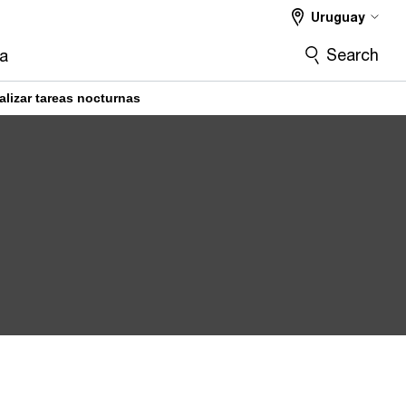
Uruguay
Search
ra
lizar tareas nocturnas