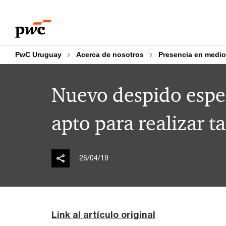
Skip
Skip
to
to
content
footer
PwC Uruguay
Acerca de nosotros
Presencia en medi
Nuevo despido espe
apto para realizar t
26/04/19
Link al artículo original