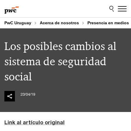
Skip
Skip
to
to
content
footer
PwC Uruguay
Acerca de nosotros
Presencia en medios
Los posibles cambios al
sistema de seguridad
social
23/04/19
Link al artículo original