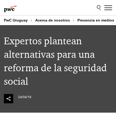
Skip
Skip
to
to
content
footer
PwC Uruguay
Acerca de nosotros
Presencia en medios
Expertos plantean
alternativas para una
reforma de la seguridad
social
24/04/19